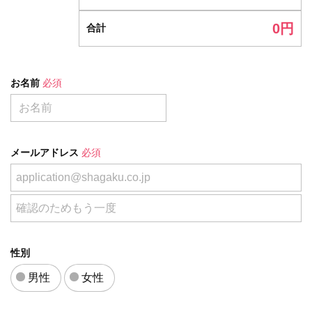
0
円
合計
お名前
必須
メールアドレス
必須
性別
男性
女性