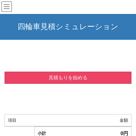
コ
ナ
ン
ビ
テ
ゲ
ン
ー
四輪車見積シミュレーション
ツ
シ
へ
ョ
ス
ン
キ
に
ッ
移
プ
動
見積もりを始める
項目
金額
0
円
小計